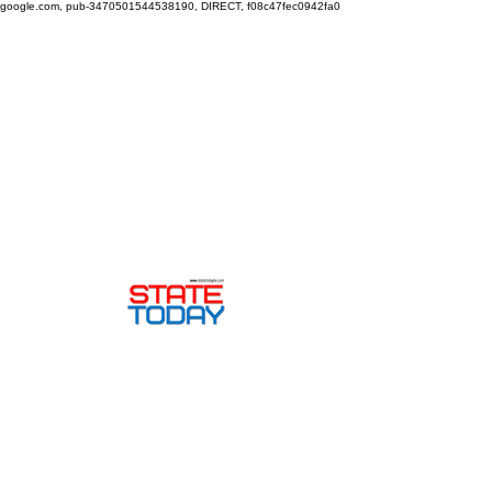
google.com, pub-3470501544538190, DIRECT, f08c47fec0942fa0