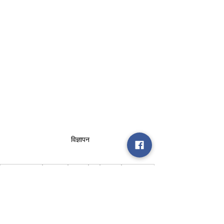
विज्ञापन
uttar pradesh
election
hardoi
city
district
magistrate
criminals
36
badar
Uttar Pradesh