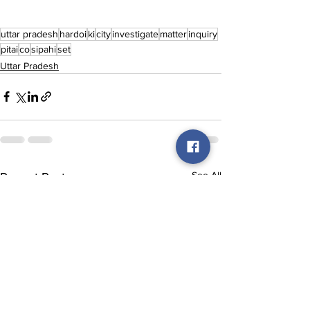
uttar pradesh
hardoi
ki
city
investigate
matter
inquiry
pitai
co
sipahi
set
Uttar Pradesh
See All
Recent Posts