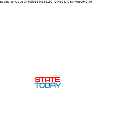
google.com, pub-3470501544538190, DIRECT, f08c47fec0942fa0