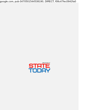
google.com, pub-3470501544538190, DIRECT, f08c47fec0942fa0