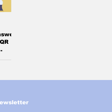
nswer
ी QR
लग चार
श -
ewsletter