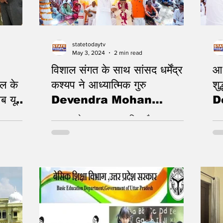
statetodaytv
May 3, 2024
2 min read
विशाल संगत के साथ सांसद धर्मेंद्र
आध
एल के
कश्यप ने आध्यात्मिक गुरु
शु
 यूपी में
Devendra Mohan
D
 सकेंगे
Bhaiyaji का लिया आशीर्वाद
B
ं बाइटएक्सएल
आध्यात्म से जुड़ाव का पहला नियम है शुद्ध आहार और
2 म
में एआई और
विचार
प्रे
काम