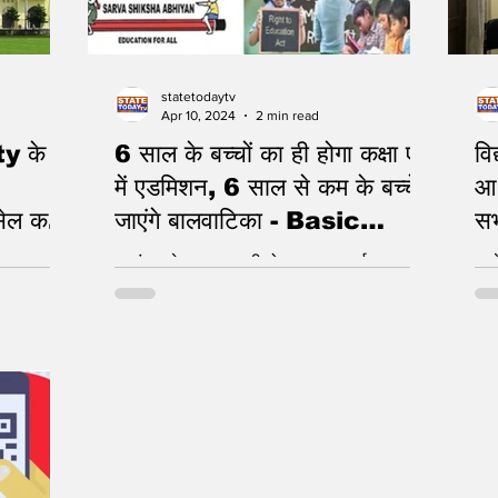
statetodaytv
Apr 10, 2024
2 min read
y के
6 साल के बच्चों का ही होगा कक्षा एक
वि
में एडमिशन, 6 साल से कम के बच्चे
आ
 सेल कर
जाएंगे बालवाटिका - Basic
सभ
Education Department,
सद
नामांकन के समय जरूरी होगा आधार कार्ड
2 स
UP.