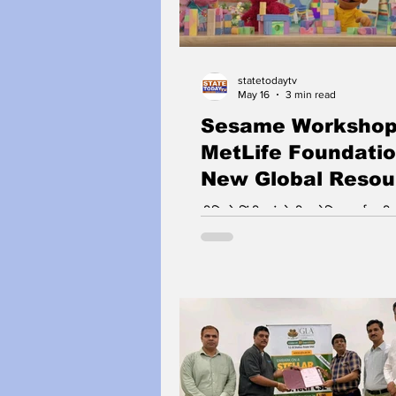
statetodaytv
May 16
3 min read
Sesame Workshop
MetLife Foundatio
New Global Resou
के नए वैश्विक संसाधन छोटे ब
वीडियो हिंदी, अंग्रेज़ी, स्पेनिश, पुर्तगा
भावनात्मक स्वास्थ्य और सा
भाषाओं में उपलब्ध होंगे, जबकि वॉलंटिय
जुड़ाव को देंगे बढ़ावा
अंग्रेज़ी और स्पेनिश में उपलब्ध है। संस
sesameworkshopindia.org/reso
oti-badi-bhaavnaayein/ पर उपलब्ध 