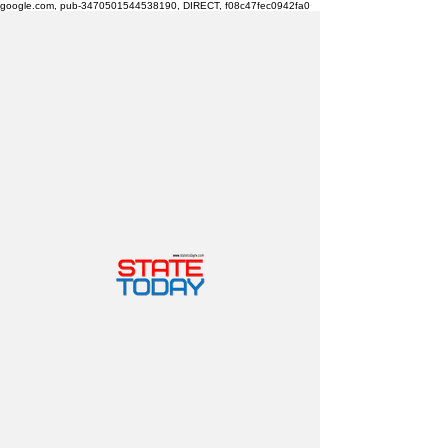
google.com, pub-3470501544538190, DIRECT, f08c47fec0942fa0