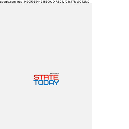
google.com, pub-3470501544538190, DIRECT, f08c47fec0942fa0