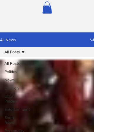
All News
All Posts
All Posts
Politics
News
Opinion
Uttar
Pradesh
Entertainment
Short
News
Personality