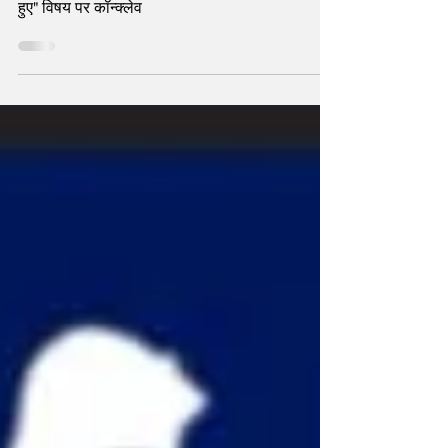
Empowerment पर कॉन्क्लेव
"महिला सशक्तिकरण: बाधाएँ तोड़कर भविष्य की राह बनाते
हुए" विषय पर कॉन्क्लेव