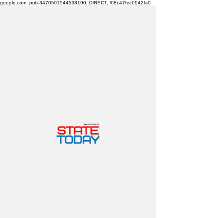
google.com, pub-3470501544538190, DIRECT, f08c47fec0942fa0