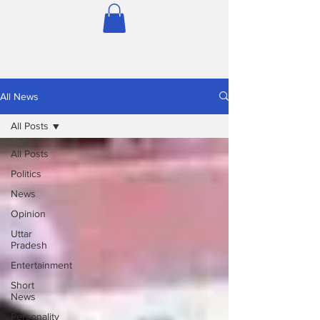
All News
All Posts
All Posts
Politics
News
Opinion
Uttar
Pradesh
Entertainment
Short
News
Personality