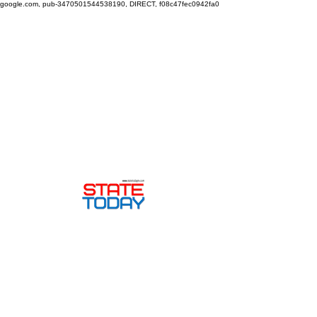
google.com, pub-3470501544538190, DIRECT, f08c47fec0942fa0