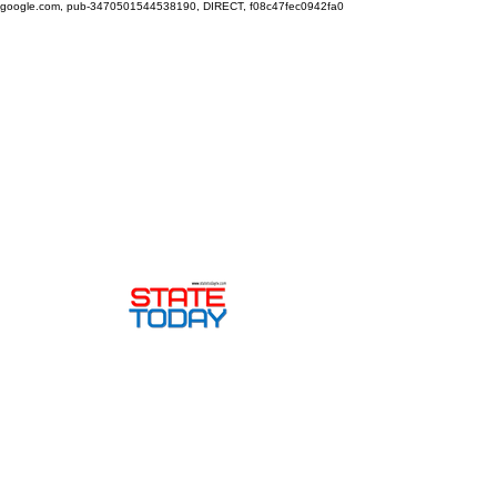
google.com, pub-3470501544538190, DIRECT, f08c47fec0942fa0