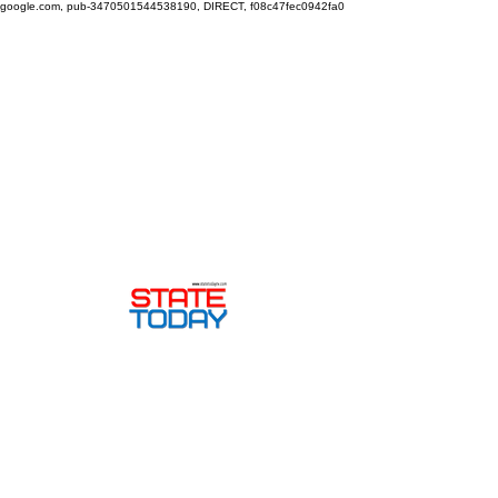
google.com, pub-3470501544538190, DIRECT, f08c47fec0942fa0