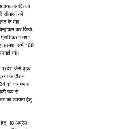
र सहायक आदि) जो 
 की सीमाओं को 
भारत के महा 
 चिन्हांकन कर जियो-
स प्राधिकरण तथा 
हुए क्रमश: सभी 168 
ि अपनाई गई।
प्रदेश जैसे वृहद 
रिया के दौरान 
 2024 को जनगणना 
ीकी रूप से 
्डर को उपयोग हेतु 
ेतु  18 अप्रैल, 