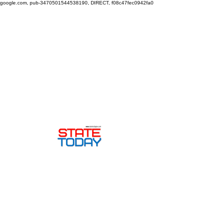
google.com, pub-3470501544538190, DIRECT, f08c47fec0942fa0