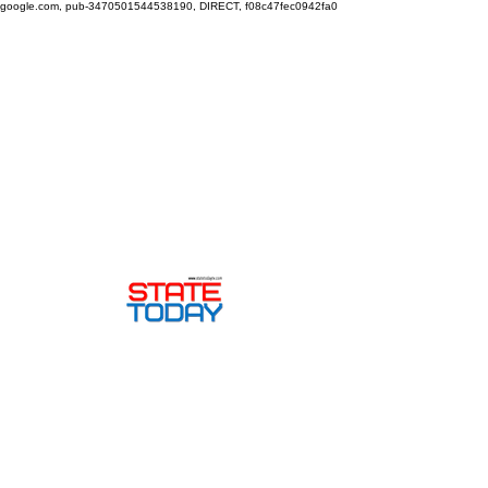
google.com, pub-3470501544538190, DIRECT, f08c47fec0942fa0