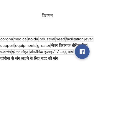
विज्ञापन
corona
medical
noida
industrial
need
facilitation
jevar
support
equipments
greater
जेवर विधायक धीरेंद्र सिंह
wards
ग्रेटर नोएडा
औद्योगिक इकाइयों से मदद मांगीं
कोरोना से जंग लड़ने के लिए मदद की मांग
Uttar Pradesh
See All
Recent Posts