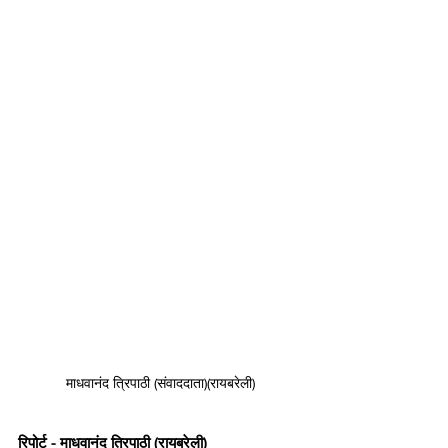
माधवानंद त्रिपाठी (संवाददाता)(रायबरेली)
रिपोर्ट - माधवानंद त्रिपाठी (रायबरेली)