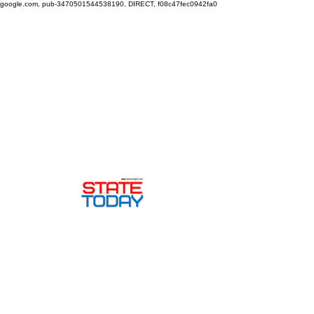
google.com, pub-3470501544538190, DIRECT, f08c47fec0942fa0