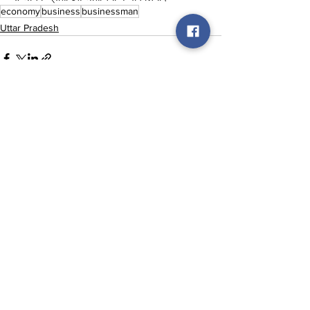
economy
business
businessman
Uttar Pradesh
See All
Recent Posts