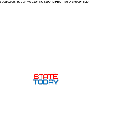
google.com, pub-3470501544538190, DIRECT, f08c47fec0942fa0