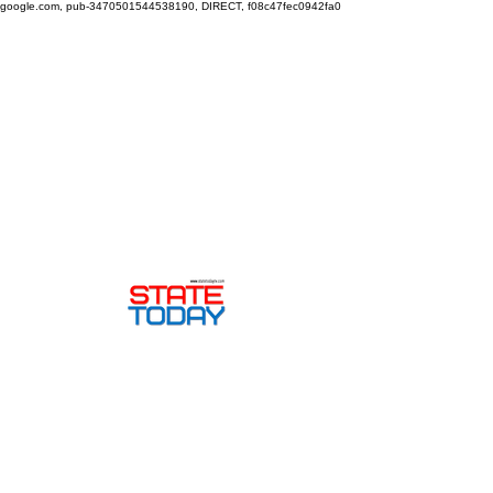
google.com, pub-3470501544538190, DIRECT, f08c47fec0942fa0