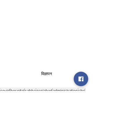
विज्ञापन
covid
hospital
sabha
gaziabad
administration
shri
guru
gurudwara
place
offers
use
Uttar Pradesh