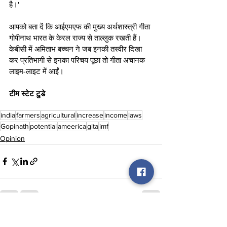
है।'
आपको बता दें कि आईएमएफ की मुख्य अर्थशास्त्री गीता 
गोपीनाथ भारत के केरल राज्य से ताल्लुक रखती हैं। 
केबीसी में अमिताभ बच्चन ने जब इनकी तस्वीर दिखा 
कर प्रतिभागी से इनका परिचय पूछा तो गीता अचानक 
लाइम-लाइट में आईं। 
टीम स्टेट टुडे
india
farmers
agricultural
increase
income
laws
Gopinath
potential
ameerica
gita
imf
Opinion
See All
Recent Posts