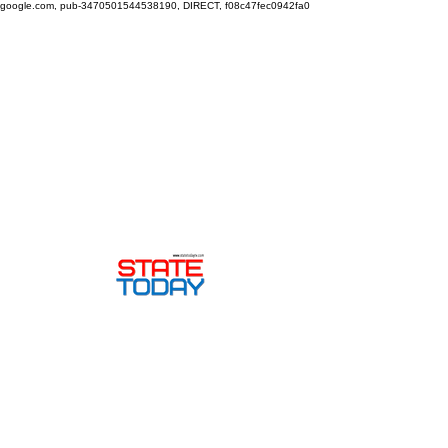
google.com, pub-3470501544538190, DIRECT, f08c47fec0942fa0