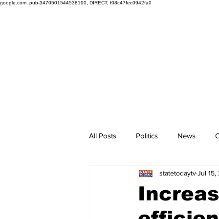
google.com, pub-3470501544538190, DIRECT, f08c47fec0942fa0
All Posts
Politics
News
O
statetodaytv
Jul 15,
Increas
efficie