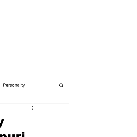
Personality
y
puri,