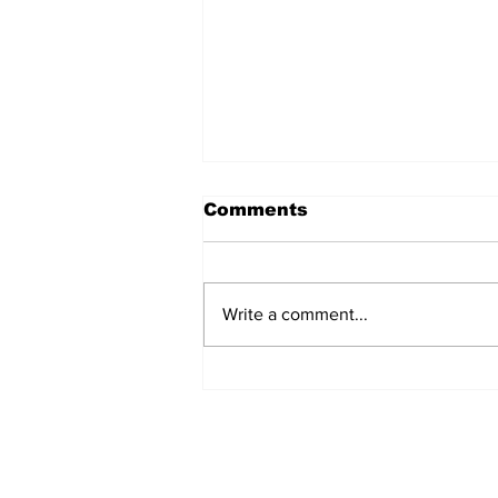
Comments
Write a comment...
सत्संग से विचार पवित्र होते हैं और
सेवा से कर्म उज्ज्वल बनते हैं :
Devendra Mohan Bhaiya
Ji
Subscribe to Our N