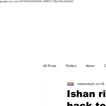
google.com, pub-3470501544538190, DIRECT, f08c47fec0942fa0
All Posts
Politics
News
O
statetodaytv
Jul 19,
Ishan r
back to