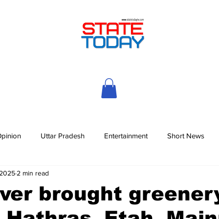
pinion
Uttar Pradesh
Entertainment
Short News
 2025
2 min read
iver brought greener
 Hathras, Etah, Main