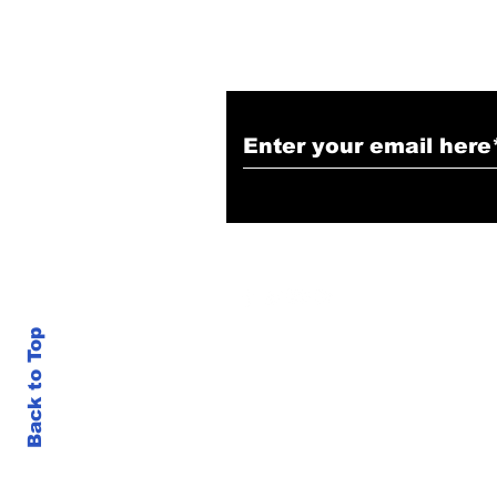
Back to Top
google.com, pub-3470501544538190, DIRECT, f08c47fec0942fa0