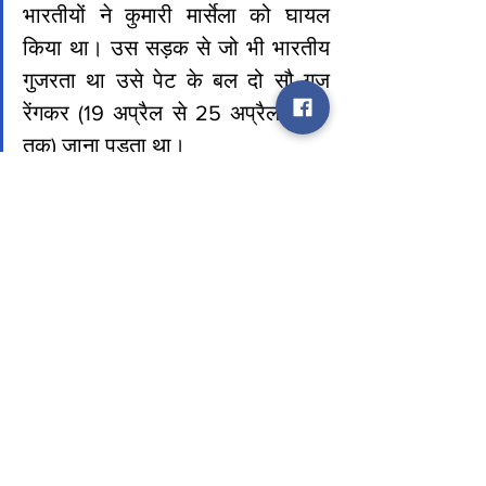
भारतीयों ने कुमारी मार्सेला को घायल 
किया था। उस सड़क से जो भी भारतीय 
गुजरता था उसे पेट के बल दो सौ गज 
रेंगकर (19 अप्रैल से 25 अप्रैल 1919 
तक) जाना पड़ता था।
फिर हुआ जालियांवाला बाग में बैसाखी पर उत्सव। इस 
पर यहां कवि प्रदीप की पंक्तियां याद आती हैं जिसमें इस 
शहीद उद्यान का सजीव चित्रण है : “जलियाँवाला बाग ये 
देखो यहीं चली थी गोलियां। ये मत पूछो किसने खेली यहाँ 
खून की होलियां ? एक तरफ़ बंदूकें दन दन, एक तरफ़ थी 
टोलियां। मरनेवाले बोल रहे थे इंक़लाब की बोलियां। यहां 
लगा दी बहनों ने भी बाजी अपनी जान की। इस मिट्टी से 
तिलक करो ये धरती है बलिदान की। वंदे मातरम, वंदे 
मातरम।” बस इसीलिए यह युवा जसवंत सिंह गोरों का 
घमंड घटाना चाहता था। माँ को वंदे !
K Vikram Rao
Mobile -9415000909
E-mail –k.vikramrao@gmail.com