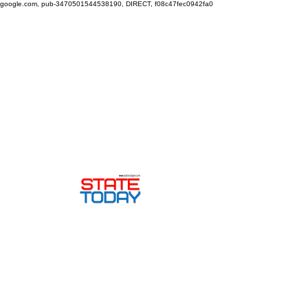
google.com, pub-3470501544538190, DIRECT, f08c47fec0942fa0