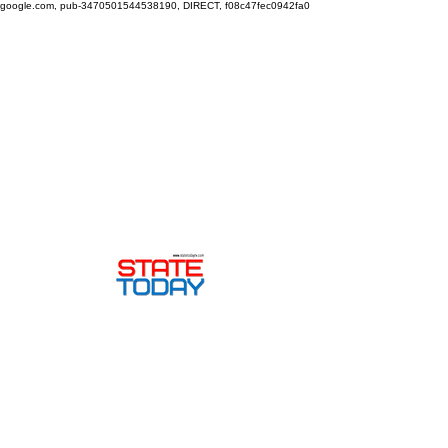
google.com, pub-3470501544538190, DIRECT, f08c47fec0942fa0