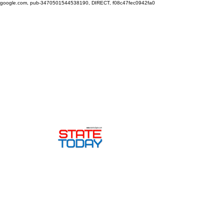
google.com, pub-3470501544538190, DIRECT, f08c47fec0942fa0