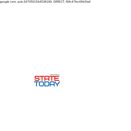
google.com, pub-3470501544538190, DIRECT, f08c47fec0942fa0