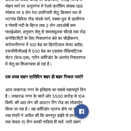
मोहन मार्ग पर अनूपगंज में रेलवे क्रॉसिंग संख्या-188 
स्पेशल पर 4 लेन रेल उपरिगामी सेतु, किसान पथ से 
भटगांव डिफेंस नोड संपर्क मार्ग, पक्का पुल से डालीगंज 
व गोमती नदी के ब्रिज तक 2 लेन आरओबी कम 
फ्लाईओवर, हनुमान सेतु से समतामूलक चौराहे तक रोड 
कनेक्टिविटी के लिए निशातगंज बंधे का चौड़ीकरण, 
सरोजनीनगर में 100 बेड का क्रिटिकल केयर ब्लॉक, 
एसजीपीजीआई में 500 बेड का एडवांस पीडियाट्रिक 
सेंटर (फेज-एक), ग्रीन कॉरिडोर के अंतर्गत निशातगंज 
में सेतु का शिलान्यास हो रहा है। 
एक लाख वाहन प्रतिदिन बाहर ही बाहर निकल जाएंगे
आज लखनऊ नगर के इतिहास का सबसे महत्वपूर्ण दिन 
है। लखनऊ नगर के चारों ओर 5500 करोड़ से 104 
किमी. की आठ लेन की आउटर रिंग रोड का लोकार्पण 
किया जा रहा है। यह कॉरिडोर प्रारंभ होने जा रहा है। 
रक्षा मंत्री ने अपील की कि कानपुर हाईवे से हरदोई मार्ग 
तक केवल 15 दिन हल्की गाड़ियां ही चलें, भारी वाहन 
बिल्कुल भी नहीं। आउटर रिंग रोड चालू होने के बाद 