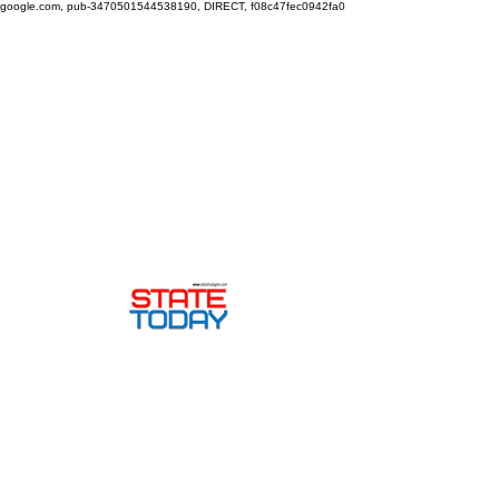
google.com, pub-3470501544538190, DIRECT, f08c47fec0942fa0