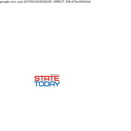
google.com, pub-3470501544538190, DIRECT, f08c47fec0942fa0