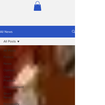
All News
All Posts
All Posts
Politics
News
Opinion
Uttar
Pradesh
Entertainment
Short
News
Personality