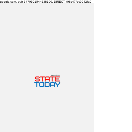
google.com, pub-3470501544538190, DIRECT, f08c47fec0942fa0