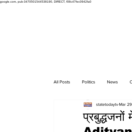
google.com, pub-3470501544538190, DIRECT, f08c47fec0942fa0
All Posts
Politics
News
O
statetodaytv
Mar 29
प्रबुद्धजन
Aditya