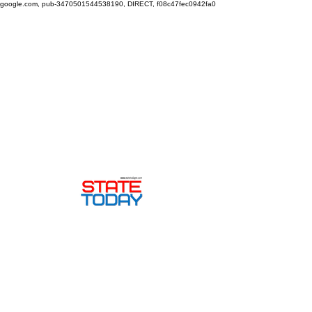
google.com, pub-3470501544538190, DIRECT, f08c47fec0942fa0