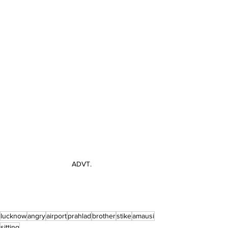
ADVT.
lucknow
angry
airport
prahlad
brother
stike
amausi
sitting