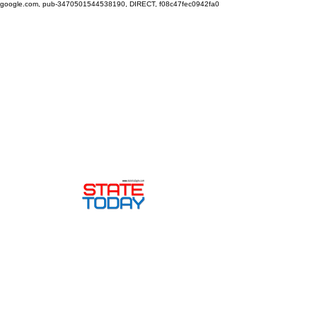
google.com, pub-3470501544538190, DIRECT, f08c47fec0942fa0