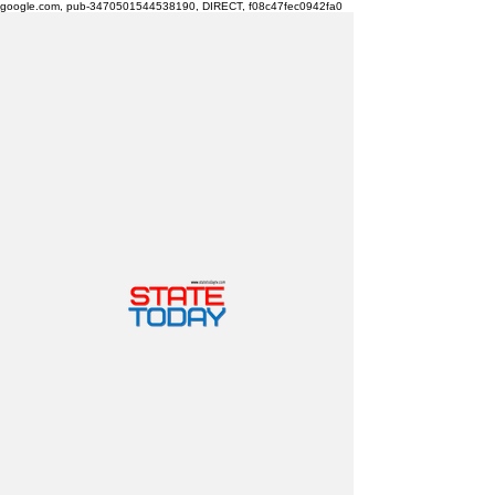
google.com, pub-3470501544538190, DIRECT, f08c47fec0942fa0