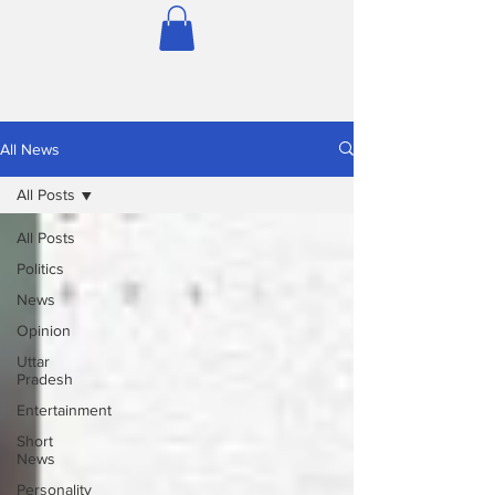
All News
All Posts
All Posts
Politics
News
Opinion
Uttar
Pradesh
Entertainment
Short
News
Personality