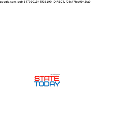
google.com, pub-3470501544538190, DIRECT, f08c47fec0942fa0