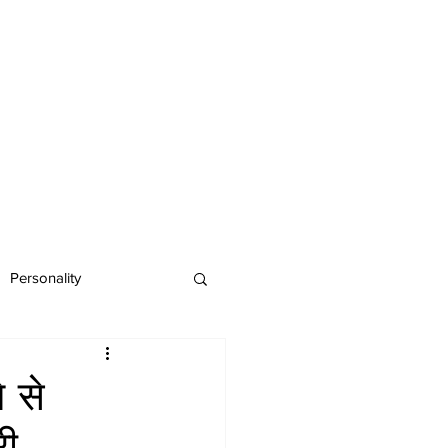
Personality
 से
री