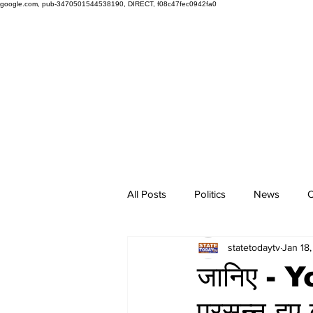
google.com, pub-3470501544538190, DIRECT, f08c47fec0942fa0
All Posts
Politics
News
O
statetodaytv
Jan 18
जानिए - Y
प्रसन्न हुए 