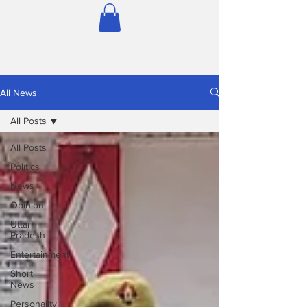
All News
All Posts
All Posts
Politics
News
Opinion
Uttar
Pradesh
Entertainment
Short
News
Personality