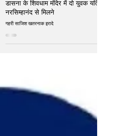
Jun 4, 2021
3 min read
खतरनाक इरादे से नाम बदल कर घुसे थे
डासना के शिवधाम मंदिर में दो युवक यति
नरसिम्हानंद से मिलने
गहरी साजिश खतरनाक इरादे