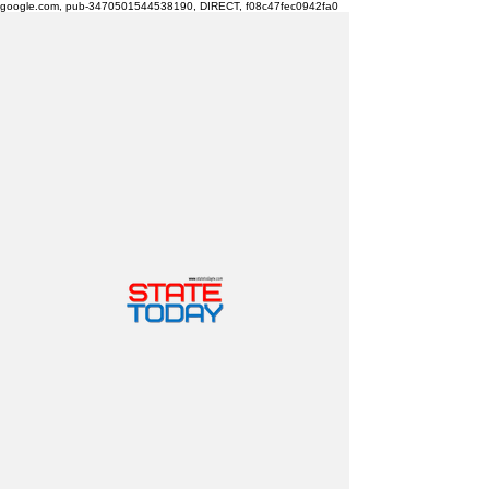
google.com, pub-3470501544538190, DIRECT, f08c47fec0942fa0