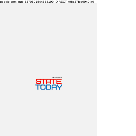
google.com, pub-3470501544538190, DIRECT, f08c47fec0942fa0