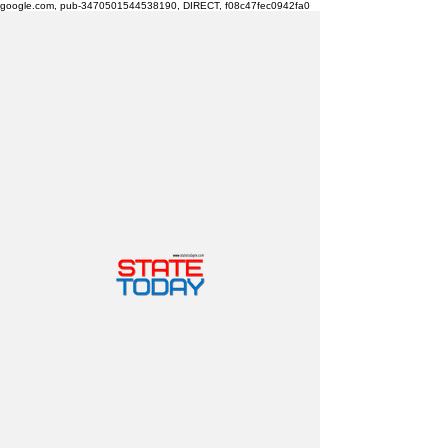
google.com, pub-3470501544538190, DIRECT, f08c47fec0942fa0