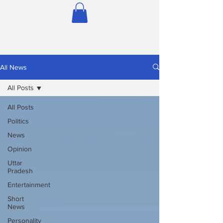
All News
All Posts
All Posts
Politics
News
Opinion
Uttar
Pradesh
Entertainment
Short
News
Personality