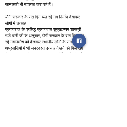
जानकारी भी उपलब्ध करा रहे हैं।
योगी सरकार के रात दिन चल रहे नव निर्माण देखकर 
लोगों में उत्साह 
प्रयागराज के प्रसिद्ध प्रयागवाल सुब्रह्मण्यम शास्त्री 
उर्फ चारी जी के अनुसार, योगी सरकार के रात दिन चल 
रहे नवनिर्माण को देखकर स्थानीय लोगों के साथ-साथ 
अप्रवासियों में भी जबरदस्त उत्साह देखने को मिल रहा 
है। प्रयागराज के घाट पर ब्राह्मण, पुरोहित और पंडा के 
पास आने वाले लोगों की लंबी कतार लगने लगी है।
देश के कोने-कोने से आ रहे श्रद्धालु 
महाकुंभ की तैयारियों के मद्देनजर उत्तर प्रदेश ही नहीं 
बल्कि देश के कोने-कोने से श्रद्धालुओं का आना शुरू हो 
गया है। आंध्र प्रदेश, केरल, कर्नाटक, तमिलनाडु, मध्य 
प्रदेश, राजस्थान, तेलंगाना के अलावा कई राज्यों से 
हजारों लोगों का अनुष्ठान प्रयागराज के पुरोहित 
प्रतिदिन करा रहे हैं। इनके अलावा अमेरिका, कनाडा, 
मॉरीशस, ऑस्ट्रेलिया, रूस में भी रहने वाले भारतीय मां 
गंगा को प्रणाम करने आने लगे हैं। इनमें बड़ी संख्या में 