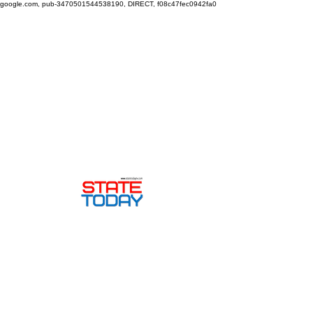
google.com, pub-3470501544538190, DIRECT, f08c47fec0942fa0