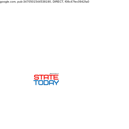
google.com, pub-3470501544538190, DIRECT, f08c47fec0942fa0