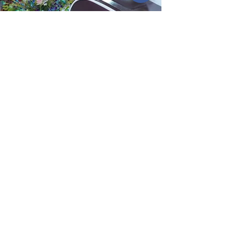
statetodaytv
Sep 18, 2024
2 min read
Celebrating the Birthday
of a Saint erases many
sins - Devendra Mohan
Bhiyaji संत का जन्मोत्सव मनाने से