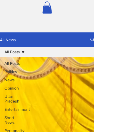
All News
All Posts
All Posts
Politics
News
Opinion
Uttar
Pradesh
Entertainment
Short
News
Personality