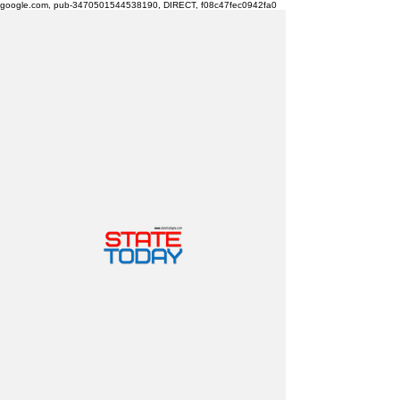
google.com, pub-3470501544538190, DIRECT, f08c47fec0942fa0