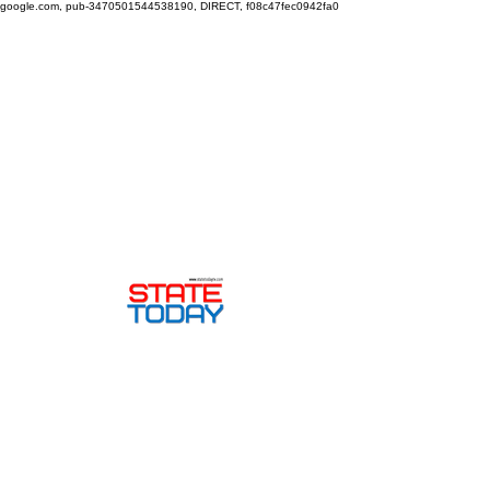
google.com, pub-3470501544538190, DIRECT, f08c47fec0942fa0