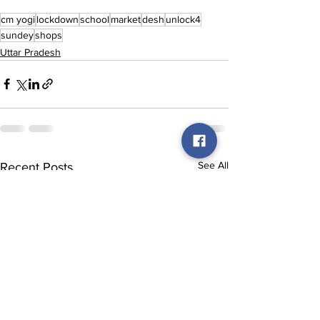
cm yogi
lockdown
school
market
desh
unlock4
sundey
shops
Uttar Pradesh
See All
Recent Posts