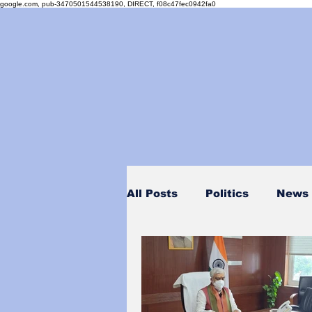
google.com, pub-3470501544538190, DIRECT, f08c47fec0942fa0
All Posts
Politics
News
Personality