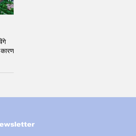
ंगे
ै कारण!
ewsletter