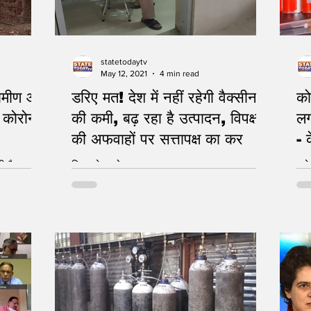
statetodaytv
May 12, 2021
4 min read
्रामीण और
डरिए मत! देश में नहीं रहेगी वैक्सीन
को
 कोरोना
की कमी, बढ़ रहा है उत्पादन, विपक्ष
लग
की अफवाहों पर सत्तापक्ष का कर
- क
ी है
विपक्ष देश को कर रहा गुमराह
हार