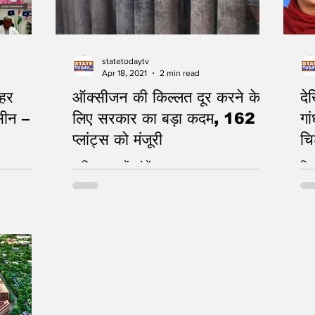
statetodaytv
Apr 18, 2021
2 min read
हर
ऑक्सीजन की किल्लत दूर करने के
दे
्सीन –
लिए सरकार का बड़ा कदम, 162
गां
प्लांट्स को मंजूरी
चि
ताकि ना उखड़ें सांसें
सिय