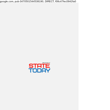
google.com, pub-3470501544538190, DIRECT, f08c47fec0942fa0