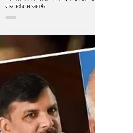
किया Arvind Kejriwal ने!!
आत्मविश्वास की पराकाष्ठा - सौ करोड़ के बाद सवा ग्यारह
लाख करोड़ का प्लान पेश