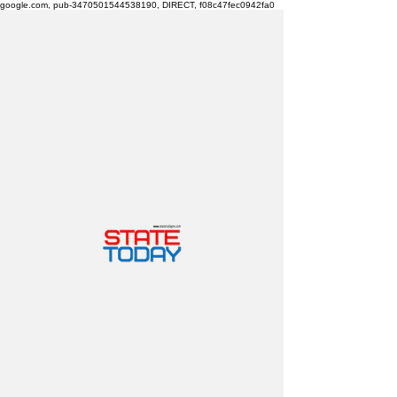
google.com, pub-3470501544538190, DIRECT, f08c47fec0942fa0