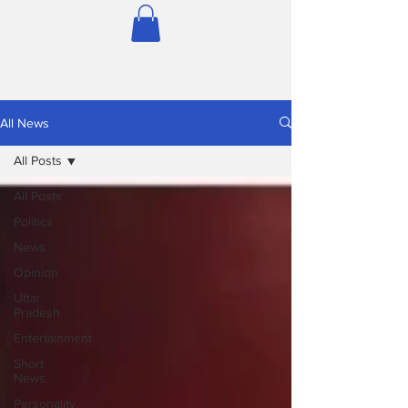
All News
All Posts
All Posts
Politics
News
Opinion
Uttar
Pradesh
Entertainment
Short
News
Personality