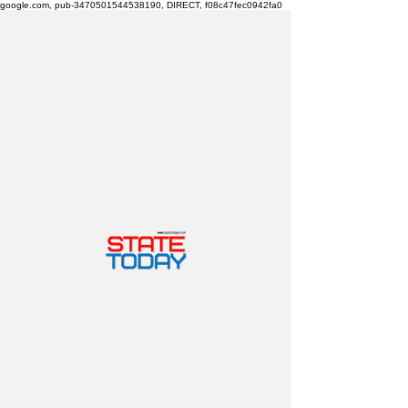
google.com, pub-3470501544538190, DIRECT, f08c47fec0942fa0