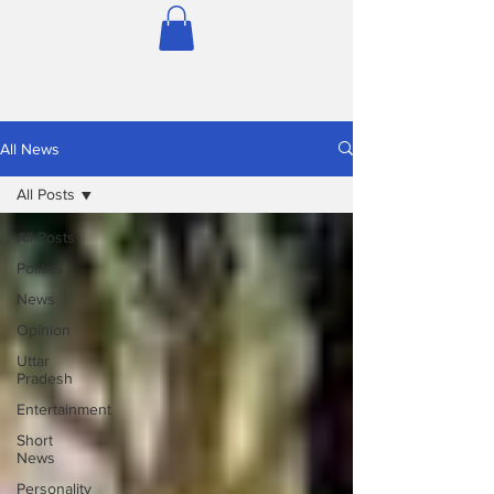
All News
All Posts
All Posts
Politics
News
Opinion
Uttar
Pradesh
Entertainment
Short
News
Personality