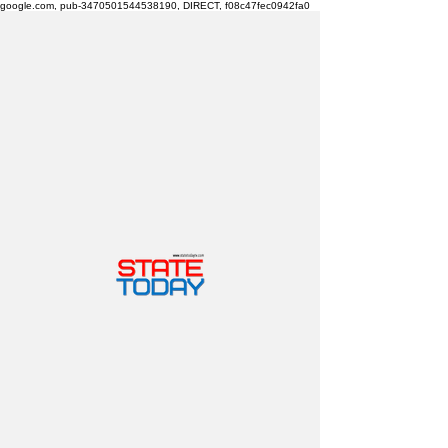
google.com, pub-3470501544538190, DIRECT, f08c47fec0942fa0