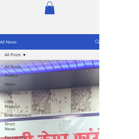
All News
All Posts
All Posts
Politics
News
Opinion
Uttar
Pradesh
Entertainment
Short
News
Personality