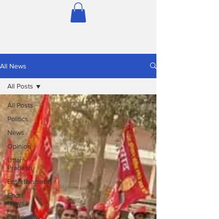
All News
All Posts
All Posts
Politics
News
Opinion
Uttar
Pradesh
Entertainment
Short
News
Personality