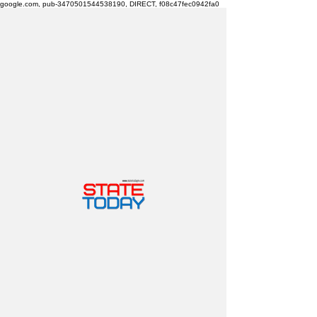
google.com, pub-3470501544538190, DIRECT, f08c47fec0942fa0