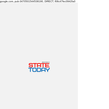
google.com, pub-3470501544538190, DIRECT, f08c47fec0942fa0