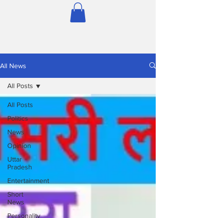
All News
All Posts
All Posts
Politics
News
Opinion
Uttar
Pradesh
Entertainment
Short
News
Personality